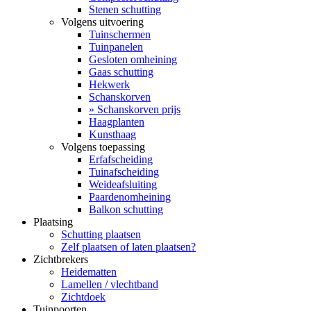
Stenen schutting
Volgens uitvoering
Tuinschermen
Tuinpanelen
Gesloten omheining
Gaas schutting
Hekwerk
Schanskorven
» Schanskorven prijs
Haagplanten
Kunsthaag
Volgens toepassing
Erfafscheiding
Tuinafscheiding
Weideafsluiting
Paardenomheining
Balkon schutting
Plaatsing
Schutting plaatsen
Zelf plaatsen of laten plaatsen?
Zichtbrekers
Heidematten
Lamellen / vlechtband
Zichtdoek
Tuinpoorten