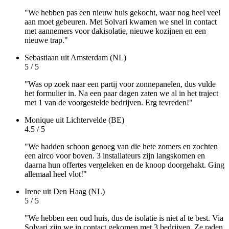
"We hebben pas een nieuw huis gekocht, waar nog heel veel
aan moet gebeuren. Met Solvari kwamen we snel in contact
met aannemers voor dakisolatie, nieuwe kozijnen en een
nieuwe trap."
Sebastiaan
uit Amsterdam (NL)
5 / 5
"Was op zoek naar een partij voor zonnepanelen, dus vulde
het formulier in. Na een paar dagen zaten we al in het traject
met 1 van de voorgestelde bedrijven. Erg tevreden!"
Monique
uit Lichtervelde (BE)
4.5 / 5
"We hadden schoon genoeg van die hete zomers en zochten
een airco voor boven. 3 installateurs zijn langskomen en
daarna hun offertes vergeleken en de knoop doorgehakt. Ging
allemaal heel vlot!"
Irene
uit Den Haag (NL)
5 / 5
"We hebben een oud huis, dus de isolatie is niet al te best. Via
Solvari zijn we in contact gekomen met 3 bedrijven. Ze raden