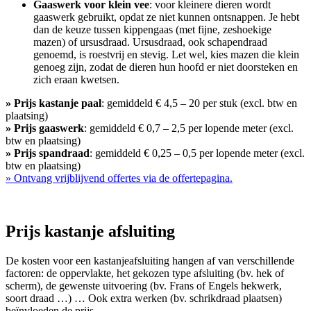
Gaaswerk voor klein vee
: voor kleinere dieren wordt
gaaswerk gebruikt, opdat ze niet kunnen ontsnappen. Je hebt
dan de keuze tussen kippengaas (met fijne, zeshoekige
mazen) of ursusdraad. Ursusdraad, ook schapendraad
genoemd, is roestvrij en stevig. Let wel, kies mazen die klein
genoeg zijn, zodat de dieren hun hoofd er niet doorsteken en
zich eraan kwetsen.
» Prijs kastanje paal
: gemiddeld € 4,5 – 20 per stuk (excl. btw en
plaatsing)
» Prijs gaaswerk
: gemiddeld € 0,7 – 2,5 per lopende meter (excl.
btw en plaatsing)
» Prijs spandraad
: gemiddeld € 0,25 – 0,5 per lopende meter (excl.
btw en plaatsing)
» Ontvang vrijblijvend offertes
via de offertepagina.
Prijs kastanje afsluiting
De kosten voor een kastanjeafsluiting hangen af van verschillende
factoren: de oppervlakte, het gekozen type afsluiting (bv. hek of
scherm), de gewenste uitvoering (bv. Frans of Engels hekwerk,
soort draad …) … Ook extra werken (bv. schrikdraad plaatsen)
beïnvloeden de prijs.