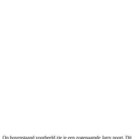
Op bovenstaand voorbeeld zie je een zogenaamde Jarry poort. Dit