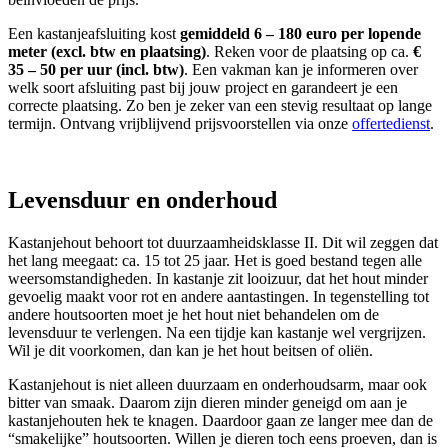
Een kastanjeafsluiting kost
gemiddeld 6 – 180 euro per lopende
meter (excl. btw en plaatsing)
. Reken voor de plaatsing op ca.
€
35 – 50 per uur (incl. btw)
. Een vakman kan je informeren over
welk soort afsluiting past bij jouw project en garandeert je een
correcte plaatsing. Zo ben je zeker van een stevig resultaat op lange
termijn. Ontvang vrijblijvend prijsvoorstellen via onze
offertedienst
.
Levensduur en onderhoud
Kastanjehout behoort tot duurzaamheidsklasse II. Dit wil zeggen dat
het lang meegaat: ca. 15 tot 25 jaar. Het is goed bestand tegen alle
weersomstandigheden. In kastanje zit looizuur, dat het hout minder
gevoelig maakt voor rot en andere aantastingen. In tegenstelling tot
andere houtsoorten moet je het hout niet behandelen om de
levensduur te verlengen. Na een tijdje kan kastanje wel vergrijzen.
Wil je dit voorkomen, dan kan je het hout beitsen of oliën.
Kastanjehout is niet alleen duurzaam en onderhoudsarm, maar ook
bitter van smaak. Daarom zijn dieren minder geneigd om aan je
kastanjehouten hek te knagen. Daardoor gaan ze langer mee dan de
“smakelijke” houtsoorten. Willen je dieren toch eens proeven, dan is