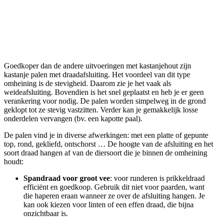
Goedkoper dan de andere uitvoeringen met kastanjehout zijn
kastanje palen met draadafsluiting. Het voordeel van dit type
omheining is de stevigheid. Daarom zie je het vaak als
weideafsluiting. Bovendien is het snel geplaatst en heb je er geen
verankering voor nodig. De palen worden simpelweg in de grond
geklopt tot ze stevig vastzitten. Verder kan je gemakkelijk losse
onderdelen vervangen (bv. een kapotte paal).
De palen vind je in diverse afwerkingen: met een platte of gepunte
top, rond, gekliefd, ontschorst … De hoogte van de afsluiting en het
soort draad hangen af van de diersoort die je binnen de omheining
houdt:
Spandraad voor groot vee
: voor runderen is prikkeldraad
efficiënt en goedkoop. Gebruik dit niet voor paarden, want
die haperen eraan wanneer ze over de afsluiting hangen. Je
kan ook kiezen voor linten of een effen draad, die bijna
onzichtbaar is.