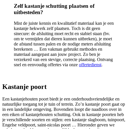
Zelf kastanje schutting plaatsen of
uitbesteden?
Mist de juiste kennis en kwalitatief materiaal kan je een
kastanje hekwerk zelf plaatsen. Toch is dit geen
sinecure: de afsluiting moet recht en stabiel staan (bv.
om te vermijden dat dieren kunnen uitbreken), je moet
de afstand tussen palen en de nodige meters afsluiting
berekenen … Een vakman gebruikt methodes en
materiaal aangepast aan jouw project. Zo ben je
verzekerd van een stevige, correcte plaatsing. Ontvang
snel en eenvoudig offertes via onze
offertedienst
.
Kastanje poort
Een kastanjehouten poort biedt je een onderhoudsvriendelijke en
natuurlijke toegang tot je tuin of terrein. Zo’n kastanje poort gaat op
in een landelijke omgeving. Bovendien loopt die naadloos over in
een eiken of kastanjehouten schutting. Ook in kastanje poorten heb
je verschillende soorten en stijlen: een kastanje slagboom, tuinpoort,
Engelse veldpoort, saint-nicolas poort … Hieronder geven we