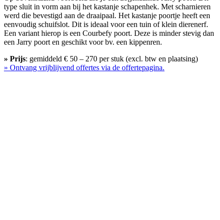
type sluit in vorm aan bij het kastanje schapenhek. Met scharnieren
werd die bevestigd aan de draaipaal. Het kastanje poortje heeft een
eenvoudig schuifslot. Dit is ideaal voor een tuin of klein dierenerf.
Een variant hierop is een Courbefy poort. Deze is minder stevig dan
een Jarry poort en geschikt voor bv. een kippenren.
» Prijs
: gemiddeld € 50 – 270 per stuk (excl. btw en plaatsing)
» Ontvang vrijblijvend offertes via de offertepagina.