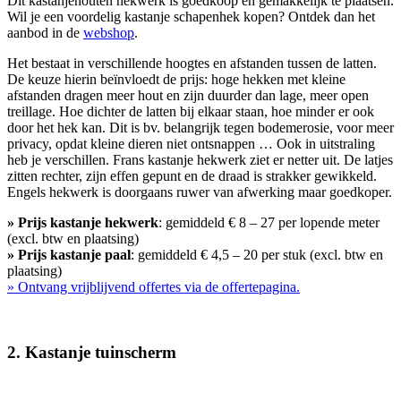
Dit kastanjehouten hekwerk is goedkoop en gemakkelijk te plaatsen.
Wil je een voordelig kastanje schapenhek kopen?
Ontdek dan het
aanbod in de
webshop
.
Het bestaat in verschillende hoogtes en afstanden tussen de latten.
De keuze hierin beïnvloedt de prijs: hoge hekken met kleine
afstanden dragen meer hout en zijn duurder dan lage, meer open
treillage. Hoe dichter de latten bij elkaar staan, hoe minder er ook
door het hek kan. Dit is bv. belangrijk tegen bodemerosie, voor meer
privacy, opdat kleine dieren niet ontsnappen … Ook in uitstraling
heb je verschillen. Frans kastanje hekwerk ziet er netter uit. De latjes
zitten rechter, zijn effen gepunt en de draad is strakker gewikkeld.
Engels hekwerk is doorgaans ruwer van afwerking maar goedkoper.
» Prijs kastanje hekwerk
: gemiddeld € 8 – 27 per lopende meter
(excl. btw en plaatsing)
» Prijs kastanje paal
: gemiddeld € 4,5 – 20 per stuk (excl. btw en
plaatsing)
» Ontvang vrijblijvend offertes via de offertepagina.
2. Kastanje tuinscherm